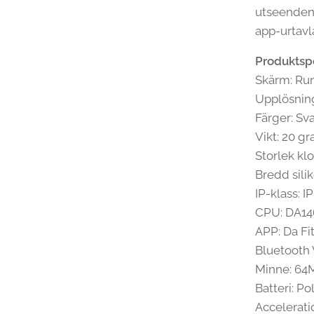
utseenden/
app-urtavla
Produktspe
Skärm: Ru
Upplösnin
Färger: Sva
Vikt: 20 g
Storlek k
Bredd sili
IP-klass: I
CPU: DA14
APP: Da Fi
Bluetooth 
Minne: 64
Batteri: P
Accelerati