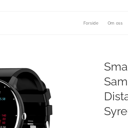
Forside
Om oss
Smar
Sam
Dist
Syr