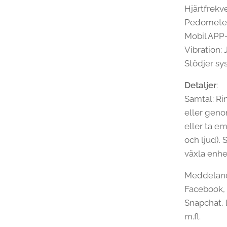
Hjärtfrek
Pedometer:
Mobil APP
Vibration: 
Stödjer sy
Detaljer
:
Samtal: Ri
eller geno
eller ta e
och ljud).
växla enhe
Meddeland
Facebook, 
Snapchat, 
m.fl.