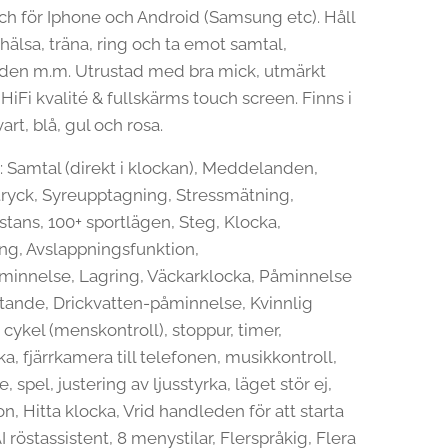
h för Iphone och Android (Samsung etc). Håll
 hälsa, träna, ring och ta emot samtal,
en m.m. Utrustad med bra mick, utmärkt
 HiFi kvalité & fullskärms touch screen. Finns i
art, blå, gul och rosa.
: Samtal (direkt i klockan), Meddelanden,
tryck, Syreupptagning, Stressmätning,
istans, 100+ sportlägen, Steg, Klocka,
ng, Avslappningsfunktion,
innelse, Lagring, Väckarklocka, Påminnelse
ittande, Drickvatten-påminnelse, Kvinnlig
 cykel (menskontroll), stoppur, timer,
a, fjärrkamera till telefonen, musikkontroll,
, spel, justering av ljusstyrka, läget stör ej,
on, Hitta klocka, Vrid handleden för att starta
 röstassistent, 8 menystilar, Flerspråkig, Flera