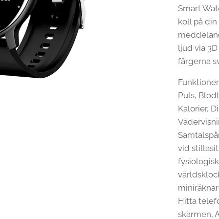
Smart Watc
koll på din
meddeland
ljud via 3D
färgerna sv
Funktioner
Puls, Blod
Kalorier, D
Vädervisni
Samtalspåm
vid stillas
fysiologisk
världsklock
miniräknare
Hitta telef
skärmen, AI