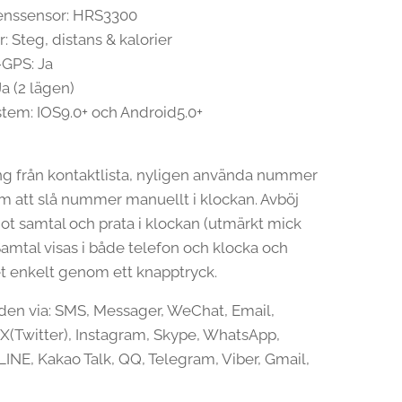
venssensor: HRS3300
 Steg, distans & kalorier
-GPS: Ja
Ja (2 lägen)
stem: IOS9.0+ och Android5.0+
ng från kontaktlista, nyligen använda nummer
m att slå nummer manuellt i klockan. Avböj
mot samtal och prata i klockan (utmärkt mick
 Samtal visas i både telefon och klocka och
t enkelt genom ett knapptryck.
en via: SMS, Messager, WeChat, Email,
X(Twitter), Instagram, Skype, WhatsApp,
LINE, Kakao Talk, QQ, Telegram, Viber, Gmail,