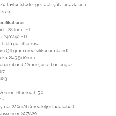
urtavlor (stöder gör-det-själv-urtavla och
), etc.
cifikationer
:
nd 1,28 tum TFT
g: 240*240 HD
rt, blå gul eller rosa
ram (36 gram med silikonarmband)
locka: Ø45,5×10mm
konarmband 22mm (justerbar längd)
P67
683
t
Version: Bluetooth 5.0
MB
olymer 220mAh (medföljer laddkabel)
onssensor: SC7A20