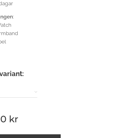
 dagar
ingen
:
Watch
narmband
bel
variant:
00
kr