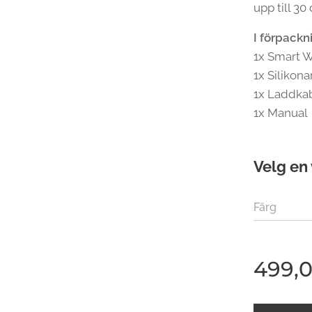
upp till 30
I förpackn
1x Smart 
1x Siliko
1x Laddka
1x Manual
Velg en 
Färg
499,