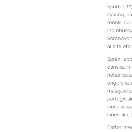
Sporter: 1
cykling, ba
tennis, rug
inomhuscyk
Sömnöverva
alla telefo
Språk i ap
danska, fin
holländska,
ungerska, 
malaysiska
portugisis
slovakiska,
kinesiska, 
Batteri 22