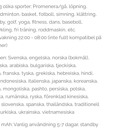
23 olika sporter; Promenera/gå, löpning,
dminton, basket, fotboll, simning, klättring,
by, golf, yoga, fitness, dans, baseboll,
ling, fri träning, roddmaskin, etc.
kning 22:00 - 08:00 (inte fullt kompatibel på
ner)
pen: Svenska, engelska, norska (bokmål),
ska, arabiska, bulgariska, tjeckiska,
 franska, tyska, grekiska, hebreiska, hindi,
indonesiska, italienska, japanska, koreanska,
, mongoliska, pashto, persiska, polska,
ka, rumänska, ryska, förenklad kinesiska,
 slovenska, spanska, thailändska, traditionell
turkiska, ukrainska, vietnamesiska
0 mAh: Vanlig användning 5-7 dagar, standby