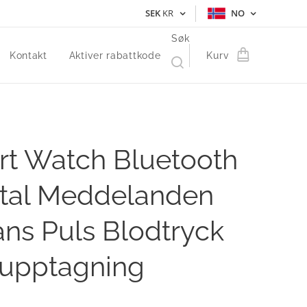
SEK
KR
NO
Søk
Kontakt
Aktiver rabattkode
Kurv
t Watch Bluetooth
tal Meddelanden
ans Puls Blodtryck
eupptagning