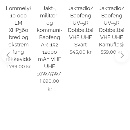
t
Lommelykt
Jakt-,
Jaktradio/kommunikasjo
Jaktradio/k
,
10 000
militær-
Baofeng
Baofeng
LM
og
UV-5R
UV-5R
XHP360
kommunikasjonsradio
Dobbeltbånd
Dobbeltbån
bred og
Baofeng
VHF UHF
VHF UHF
ekstrem
AR-152
Svart
Kamuflasje
lang
12000
545,00
kr
559,00
kr
rekkevidde
mAh VHF
UHF
1 799,00
kr
10W/5W/1W
1 690,00
kr