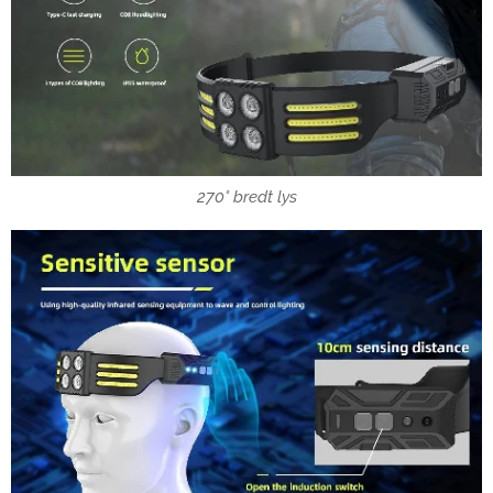
270° bredt lys