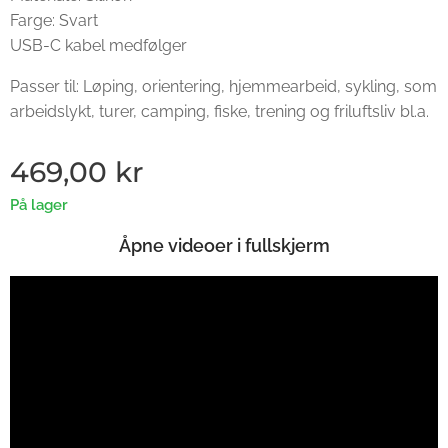
Farge: Svart
USB-C kabel medfølger
Passer til: Løping, orientering, hjemmearbeid, sykling, som
arbeidslykt, turer, camping, fiske, trening og friluftsliv bl.a.
469,00
kr
På lager
Åpne videoer i fullskjerm