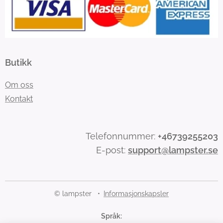
Butikk
Om oss
Kontakt
Telefonnummer:
+46739255203
E-post:
support@lampster.se
© lampster
Informasjonskapsler
Språk