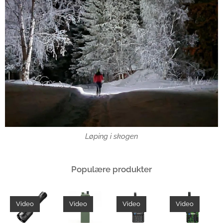
Løping i skogen
Populære produkter
Video
Video
Video
Video