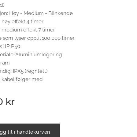
d)
jon: Høy - Medium - Blinkende
 høy effekt 4 timer
d medium effekt 7 timer
som lyser opptil 100 000 timer
 XHP P50
riale: Aluminiumlegering
gram
dig: IPX5 (regntett)
 kabel følger med
0
kr
gg til i handlekurven