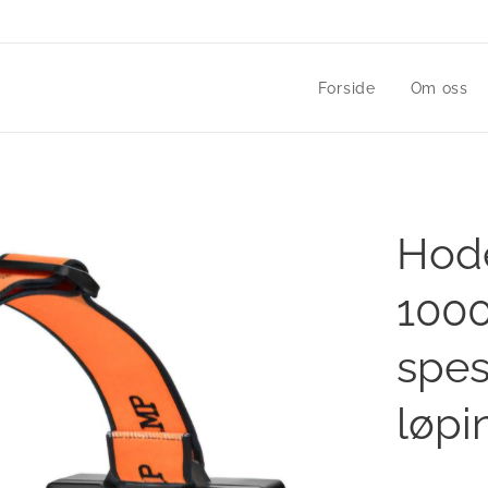
Forside
Om oss
Hode
100
spes
løpi