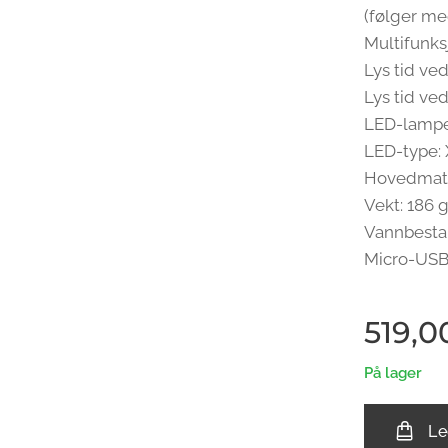
(følger me
Multifunks
Lys tid ved
Lys tid ve
LED-lampe 
LED-type:
Hovedmate
Vekt: 186 
Vannbestan
Micro-USB
519,0
På lager
Le