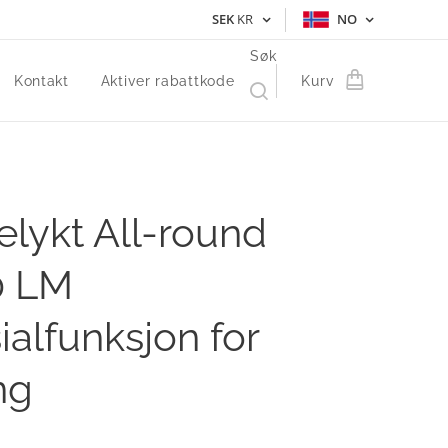
SEK
KR
NO
Søk
Kontakt
Aktiver rabattkode
Kurv
lykt All-round
0 LM
ialfunksjon for
ng