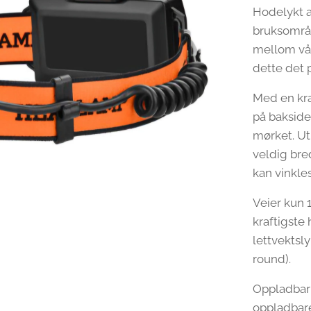
Hodelykt a
bruksområd
mellom våre
dette det p
Med en kra
på bakside
mørket. Ut
veldig br
kan vinkles
Veier kun 
kraftigste
lettvektsl
round).
Oppladbar 
oppladbar