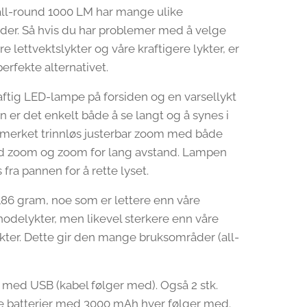
ll-round 1000 LM har mange ulike
er. Så hvis du har problemer med å velge
 lettvektslykter og våre kraftigere lykter, er
erfekte alternativet.
ftig LED-lampe på forsiden og en varsellykt
n er det enkelt både å se langt og å synes i
merket trinnløs justerbar zoom med både
ed zoom og zoom for lang avstand. Lampen
 fra pannen for å rette lyset.
186 gram, noe som er lettere enn våre
 hodelykter, men likevel sterkere enn våre
ykter. Dette gir den mange bruksområder (all-
med USB (kabel følger med). Også 2 stk.
e batterier med 3000 mAh hver følger med.