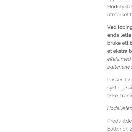
Hodelykten
utmerket f
Ved løping
enda lette
bruke ett 
et ekstra 
effekt med 
batteriene s
Passer: Løp
sykling, sk
fiske, treni
Hodelykten
Produktdet
Batterier: