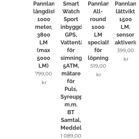
Pannlampa
Smart
Pannlampa
Pannlam
köp Fri
långdistans
Watch
All-
lättvikt
frakt
1000
Sport
round
1500
meter,
inbyggd
1000
LM,
3800
GPS,
LM
sensor
LM
Vattentät
specialfunktion
aktiveri
(max
för
för
399,00
5000
simning
löpning
kr
LM)
5ATM,
519,00
mätare
799,00
kr
för
kr
Puls,
Syreupptagning
m.m.
BT
Samtal,
Meddelanden
1 089,00