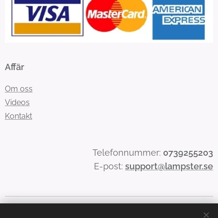
Affär
Om oss
Videos
Kontakt
Telefonnummer:
0739255203
E-post:
support@lampster.se
© lampster.se
Cookies