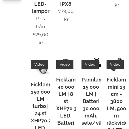
LED-
IPX8
industri
kr
lampor
779,00
,
Pris
kr
expedi
från
tioner
529,00
och
kr
krävan
de
friluftsl
Video
Video
Video
Video
iv. ✔️
40 000
Ficklampa
Pannlampa
Ficklam
Ficklampa
lumen
40 000
15 000
mini 13
150 000
turbo –
LM | 8
LM |
cm -
LM
st
Batteri
3800
turbo |
XHP70.3
30 000
LM, 500
förvan
24 st
LED,
mAh,
m
dlar
XHP70.2
Batteri
sele/väst
räckvidd
natt till
LED,