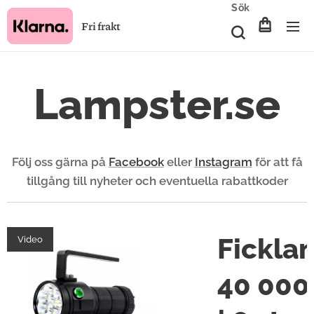
Sök
Fri frakt
Lampster.se
Följ oss gärna på
Facebook
eller
Instagram
för att få
tillgång till nyheter och eventuella rabattkoder
cklampa
Fickla
Video
M | Lyser
40 000