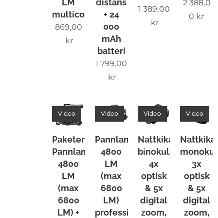
LM
distans
2 388,0
batteri
1 389,00
multicolor
+ 24
0
kr
– upp
kr
000
869,00
till 240
mAh
kr
timmar
batteri
s
1 799,00
drifttid
kr
beroen
de på
Video
Video
Video
Video
nivå ✔️
Aktiv
Paketerbjudande:
Pannlampa
Nattkikare
Nattkika
fläktkyl
Pannlampa
4800
binokulär,
monokulä
ning
4800
LM
4x
3x
för
LM
(max
optisk
optisk
jämn,
(max
6800
& 5x
& 5x
stabil
6800
LM)
digital
digital
LM) +
professionell
zoom,
zoom,
och