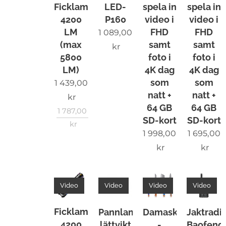
Ficklampa
LED-
spela in
spela in
kraftful
4200
P160
video i
video i
l
LM
FHD
FHD
1 089,00
ljusstyr
(max
samt
samt
kr
ka ✔️
5800
foto i
foto i
Inbygg
LM)
4K dag
4K dag
d
som
som
1 439,00
power
natt +
natt +
kr
64 GB
64 GB
bank
1 787,00
SD-kort
SD-kort
med
kr
1 998,00
1 695,00
dubbel
kr
kr
riktad
snabbl
addnin
Video
Video
Video
Video
g via
USB-C
Ficklampa
Pannlampa
Damaskusknivar
Jaktrad
Levere
4200
lättvikt
-
Baofeng