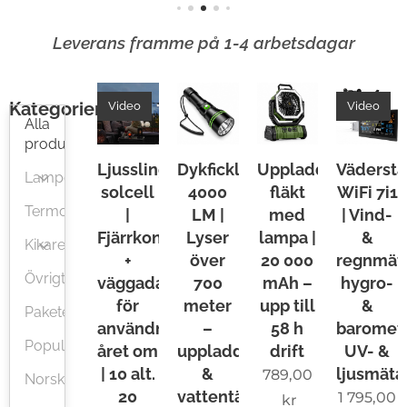
utan
kräver
Leverans framme på 1-4 arbetsdagar
brutal
styrka,
Kategorier
Video
Video
kompr
Alla
omissl
produkter
ös
Ljusslinga
Dykficklampa
Uppladdningsbar
Vädersta
Lampor
solcell
4000
fläkt
WiFi 7i1
prestan
Termometrar
|
LM |
med
| Vind-
da och
Fjärrkontroll
Lyser
lampa |
&
extrem
Kikare
+
över
20 000
regnmäta
drifttid.
Övrigt
väggadapter
700
mAh –
hygro-
Byggd
för
meter
upp till
&
Paketerbjudanden
för jakt,
användning
–
58 h
baromete
Populärt
räddni
året om
uppladdningsbar
drift
UV- &
ng,
| 10 alt.
&
ljusmäta
789,00
Norsk
20
vattentät
arbete,
1 795,00
kr