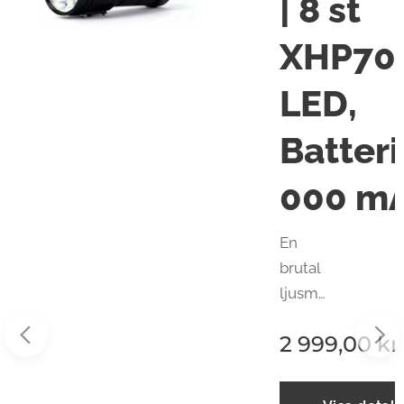
700 meter –
| 8 st
ddningsbar
XHP70
entät IPX8
LED,
Batteri
000 m
En
brutal
ljusma
aljer
skin för
2 999,00
kr
dig
som
vill ha