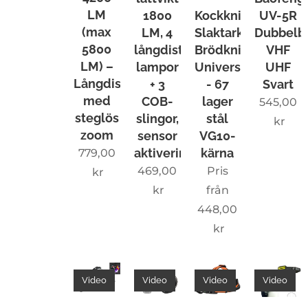
ras
LM
1800
Kockkniv,
UV-5R
kompl
(max
LM, 4
Slaktarkniv,
Dubbelb
5800
långdistans-
Brödkniv,
VHF
ett –
LM) –
lampor
Universalkniv
UHF
redo
Långdistans
+ 3
- 67
Svart
att
med
COB-
lager
545,00
använd
steglös
slingor,
stål
kr
as
zoom
sensor
VG10-
direkt.
aktiveringsfunktion
kärna
779,00
2 års
469,00
Pris
kr
garanti
kr
från
– 3 års
448,00
reklam
kr
ationsr
ätt - 14
dagars
Video
Video
Video
Video
öppet