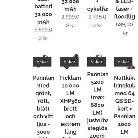
32 000
+
& LED-
dag på
batteri
mAh
cykelfäste
laser +
32 000
ett
floodligh
2 999,0
2 798,0
mAh
ögonbl
689,00
0
kr
0
kr
5 899,0
ick ✔️
kr
0
kr
Extrem
räckvid
d +
Video
Video
Video
Video
bred
Pannlampa
ljusbild
Pannlampa
Ficklampa
Nattkika
5200
för
med
10 000
binokulä
LM
maxim
grönt,
LM
med 64
(max
al
rött,
XHP360
GB SD-
8800
blått
brett
kort +
överbli
LM)
och vitt
och
Pannlam
ck ✔️
justerbar
ljus -
extrem
1000
32 000
steglös
3000
lång
LM
mAh
zoom