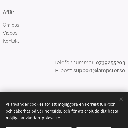
Affär
Om oss
Videos
Kontakt
Telefonnummer:
0739255203
E-post:
support@lampster.se
© lampster.se
Cookies
Vi använder cookies för att möjliggöra en korrekt funktion
Språk
och säkerhet på vår hemsida, och för att erbjuda dig bästa
Svenska
Norsk
möjliga användarupplevelse.