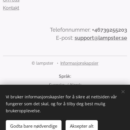
Kontakt
Telefonnummer:
+46739255203
E-post:
support@lampster.se
© lampster
Informasjonskapsler
Språk
Svenska
Norsk
Vi bruker informasjonskapsler for å sikre at nettsiden vår
Valuta
fungerer som det skal, og for å tilby deg best mulig
SEK kr
NOK kr
brukeropplevelse.
Legg til i handlekurven
Godta bare nødvendige
Aksepter alt