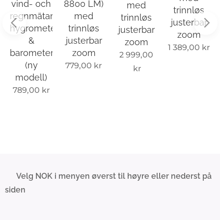
vind- och
8800 LM)
med
trinnløs
e,
regnmätare,
med
trinnløs
justerbar
er
hygrometer
trinnløs
justerbar
zoom
&
justerbar
zoom
1 389,00
kr
r
barometer
zoom
2 999,00
(ny
779,00
kr
kr
modell)
789,00
kr
💰 Velg NOK i menyen øverst til høyre eller nederst på
siden