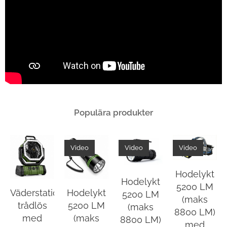
Populära produkter
Video
Video
Video
Hodelykt
Hodelykt
5200 LM
ion
Väderstation
Hodelykt
5200 LM
(maks
trådlös
5200 LM
(maks
8800 LM)
med
(maks
8800 LM)
med