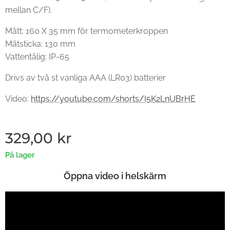
mellan C/F).
Mått: 160 X 35 mm för termometerkroppen
Mätsticka: 130 mm
Vattentålig: IP-65
Drivs av två st vanliga AAA (LR03) batterier
Video:
https://youtube.com/shorts/I5K2LnUBrHE
329,00
kr
På lager
Öppna video i helskärm