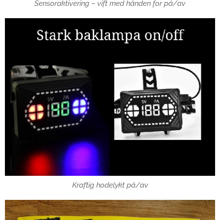
Sensoraktivering – vift med hånden for på/av
Kraftig hodelykt på/av