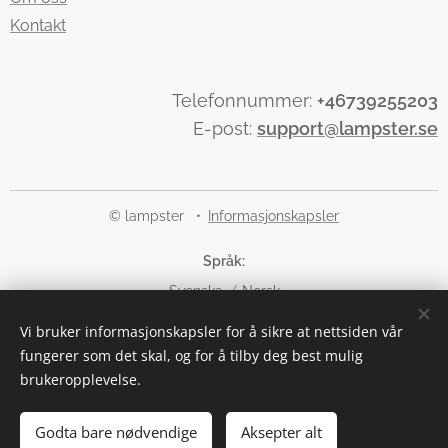
Kontakt
Telefonnummer:
+46739255203
E-post:
support@lampster.se
© lampster
Informasjonskapsler
Språk
Svenska
Norsk
Vi bruker informasjonskapsler for å sikre at nettsiden vår
Valuta
fungerer som det skal, og for å tilby deg best mulig
SEK kr
NOK kr
brukeropplevelse.
Legg til i handlekurven
Godta bare nødvendige
Aksepter alt