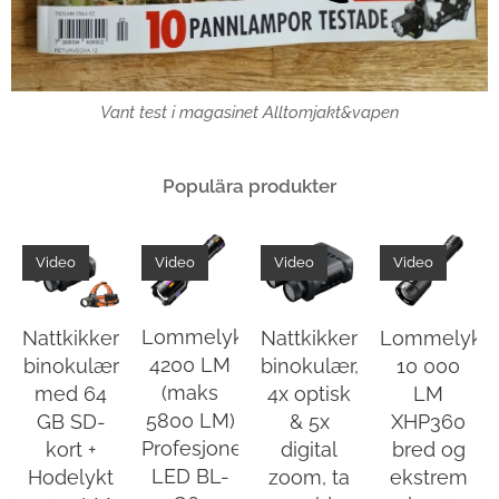
Vant test i magasinet Alltomjakt&vapen
Populära produkter
Video
Video
Video
Video
Lommelykt
Nattkikkert
Nattkikkert
Lommelykt
4200 LM
binokulær
binokulær,
10 000
(maks
med 64
4x optisk
LM
5800 LM)
GB SD-
& 5x
XHP360
Profesjonell
kort +
digital
bred og
LED BL-
Hodelykt
zoom, ta
ekstrem