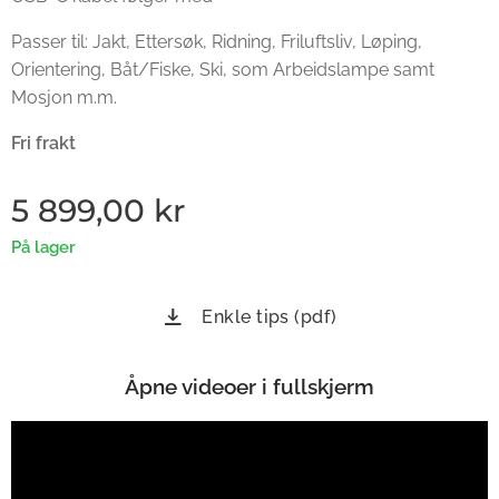
Passer til: Jakt, Ettersøk, Ridning, Friluftsliv, Løping,
Orientering, Båt/Fiske, Ski, som Arbeidslampe samt
Mosjon m.m.
Fri frakt
5 899,00
kr
På lager
Enkle tips (pdf)
Åpne videoer i fullskjerm