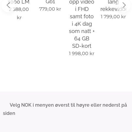
G61
1000 LM
opp video
lang
i FHD
rekkevidde
779,00
kr
2 388,00
samt foto
1 799,00
kr
kr
i 4K dag
som natt +
64 GB
SD-kort
1 998,00
kr
💰 Velg NOK i menyen øverst til høyre eller nederst på
siden