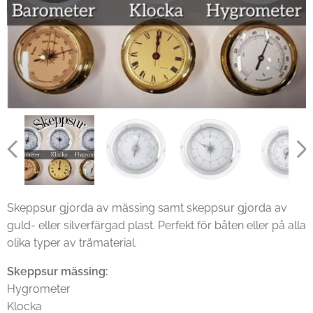
Mässing
Mässing
Mässing
Set silverfärgad plast (termometer slut)
Set guldfärgad plast
Set mässing
Silverfärgad plast
Silverfärgad plast
Silverfärgad plast
Guldfärgad plast
Guldfärgad plast
Guldfärgad plast
Skeppsur gjorda av mässing samt skeppsur gjorda av
guld- eller silverfärgad plast. Perfekt för båten eller på alla
olika typer av trämaterial.
Skeppsur mässing:
Hygrometer
Klocka