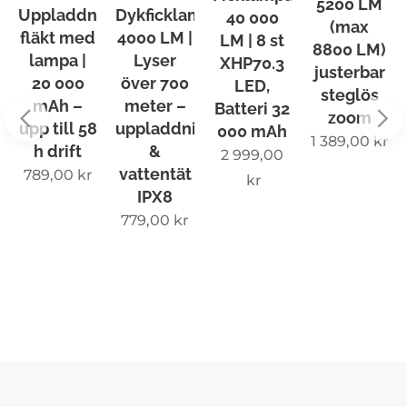
5200 LM
ion
Uppladdningsbar
Dykficklampa
40 000
(max
fläkt med
4000 LM |
LM | 8 st
8800 LM)
lampa |
Lyser
XHP70.3
justerbar
e,
20 000
över 700
LED,
steglös
mAh –
meter –
Batteri 32
zoom
,
upp till 58
uppladdningsbar
000 mAh
1 389,00
kr
h drift
&
2 999,00
e
vattentät
789,00
kr
kr
IPX8
779,00
kr