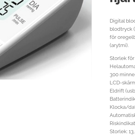
Digital blo
blodtryck 
för oregel
(arytmi).
Storlek fö
Helautoma
300 minnes
LCD-skär
Eldrift (usb
Batterindi
Klocka/da
Automatis
Riskindika
Storlek: 1