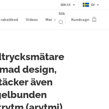
SEK
KR
SV
Sök
 rabattkod
Videos
Mer
Kundvagn
dtrycksmätare
mmad design,
täcker även
gelbunden
trytm (arytmi)