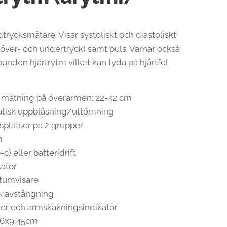
dtrycksmätare. Visar systoliskt och diastoliskt
(över- och undertryck) samt puls. Varnar också
bunden hjärtrytm vilket kan tyda på hjärtfel
r mätning på överarmen: 22-42 cm
tisk uppblåsning/uttömning
platser på 2 grupper
m
-c) eller batteridrift
kator
tumvisare
k avstängning
tor och armskakningsindikator
3,6x9,45cm