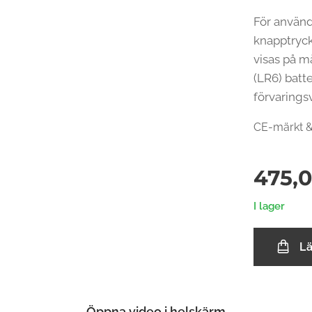
För använd
knapptryck
visas på mä
(LR6) batt
förvarings
CE-märkt 
475,
I lager
L
Öppna video i helskärm