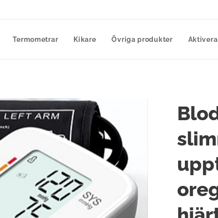
Termometrar
Kikare
Övriga produkter
Aktivera
Blo
sli
upp
ore
hjär