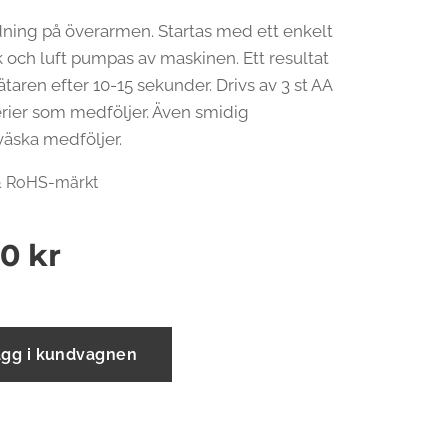
ning på överarmen. Startas med ett enkelt
 och luft pumpas av maskinen. Ett resultat
taren efter 10-15 sekunder. Drivs av 3 st AA
erier som medföljer. Även smidig
väska medföljer.
& RoHS-märkt
00
kr
ägg i kundvagnen